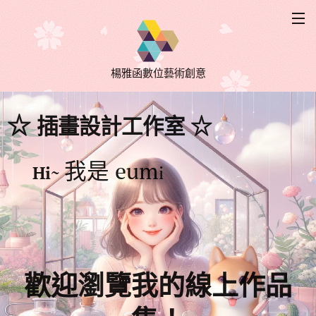
楊雅函數位藝術創意
☆
插畫設計工作室 ☆
我是 eum
Hi~
i
歡迎瀏覽我的線上作品