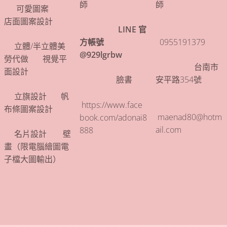
師
師
🌿可愛圖案 🌿
店面圖案設計
LINE 官
方帳號
0955191379
🌿立體/半立體美
@929lgrbw
勞代做 🌿視覺平
台南市
面設計
臉書
安平路354號
🌿立旗設計 🌿帆
https://www.face
布條圖案設計
maenad80@hotm
book.com/adonai8
ail.com
888
🌿名片設計 🌿壁
畫（限電腦繪圖電
子檔大圖輸出）